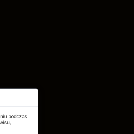
eniu podczas
wisu,